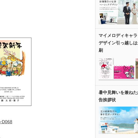
マイメロディキャラ
デザイン引っ越しは
刷
暑中見舞いを兼ねた
告挨拶状
D068