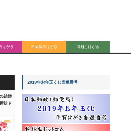
告はがき
出産報告はがき
引越しはがき
2019年お年玉くじ当選番号
の結婚
拶状ド