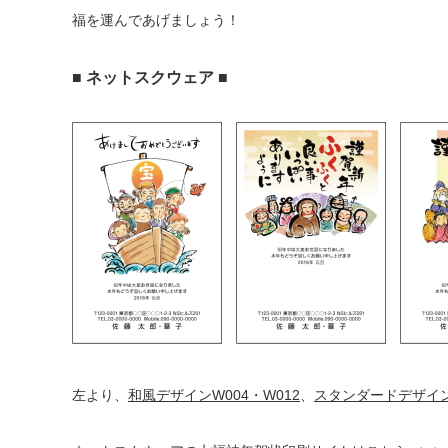
福を運んであげましょう！
■ ネットスクウェア ■
左より、
和風デザインW004・W012
、
スタンダードデザイン