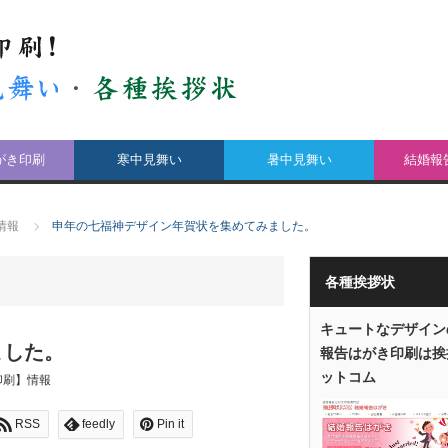
がき印刷
寒中見舞い
暑中見舞い
結婚報
情報
申年の七福神デザイン年賀状を集めてみました。
各種挨拶状
キュートなデザイン
ました。
報告はがき印刷は挨
ットコム
印刷】情報
RSS
feedly
Pin it