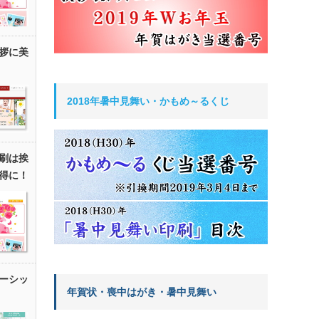
拶に美
2018年暑中見舞い・かもめ～るくじ
刷は挨
得に！
ーシッ
年賀状・喪中はがき・暑中見舞い