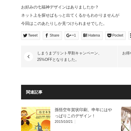
お好みの七福神デザインはありましたか？
ネット上を探せばもっと出てくるかもわかりませんが
今回はこのあたりしか見つけられませでした。
Tweet
Share
+1
Hatena
Pocket
しまうまプリント早割キャンペーン、
お得
25%OFFとなりました。
関連記事
孫悟空年賀状印刷、申年にはや
っぱりこのデザイン！
2015/10/21