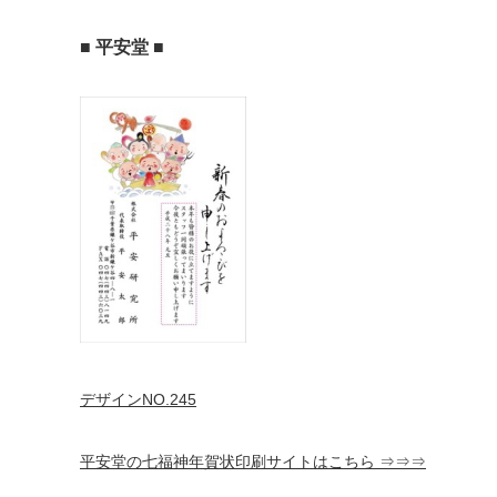
■ 平安堂 ■
デザインNO.245
平安堂の七福神年賀状印刷サイトはこちら ⇒⇒⇒