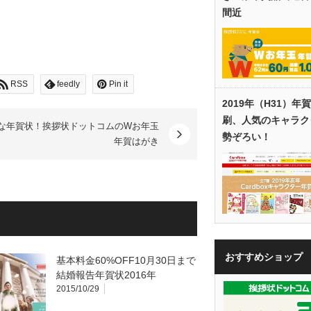
間近
RSS
feedly
Pin it
2019年（H31）年
刷、人気のキャラク
な年賀状！挨拶状ドットコムのWお年玉
勢ぞろい！
年賀はがき
おすすめショップ
基本料金60%OFF10月30日まで
結婚報告年賀状2016年
2015/10/29