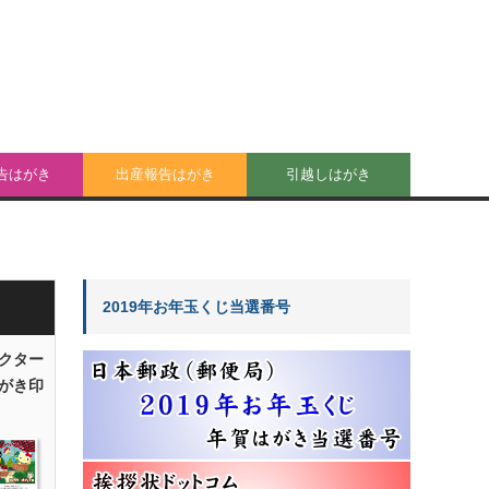
告はがき
出産報告はがき
引越しはがき
2019年お年玉くじ当選番号
クター
がき印