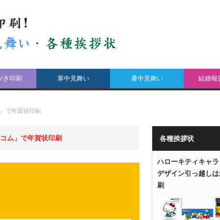
がき印刷
寒中見舞い
暑中見舞い
結婚報
ム」で年賀状印刷
トコム」で年賀状印刷
各種挨拶状
ハローキティキャラ
デザイン引っ越しは
刷