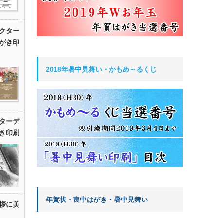
クター
がき印
2018年暑中見舞い・かもめ～るくじ
ターデ
き印刷
年賀状・喪中はがき・暑中見舞い
拶に美