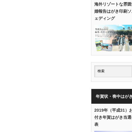
海外リゾートな雰囲
婚報告はがき印刷ソ
ェディング
年賀状・喪中はが
2019年（平成31）
付き年賀はがき当選
表