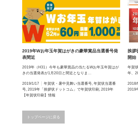
2019年Wお年玉年賀はがきの豪華賞品当選番号発
挨拶
表間近
開始
2019年（H31）今年も豪華賞品の当たるWお年玉年賀はが
年賀
きの当選発表が1月20日と間近となりま…
年、2
2019/1/17
年賀状・暑中見舞い当選番号
,
年賀状当選番
2018/
号
,
2019年「挨拶状ドットコム」で年賀状印刷
,
2019年
201
【年賀状印刷】情報
トップページに戻る