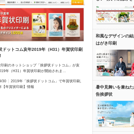
和風なデザインの結
はがき印刷
状ドットコム亥年2019年（H31）年賀状印刷
！
状印刷のネットショップ「挨拶状ドットコム」が亥
019年（H31）年賀状印刷が開始されま…
9/30
2019年「挨拶状ドットコム」で年賀状印刷
,
9年【年賀状印刷】情報
暑中見舞いを兼ねた
告挨拶状