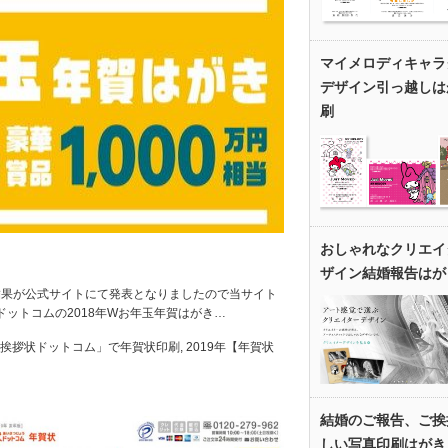
マイメロディキャラ
デザイン引っ越しは
刷
おしゃれなクリエイ
ザイン結婚報告はが
選結果が公式サイトにて発表となりましたので当サイト
ットコムの2018年Wお年玉年賀はがき…
年「挨拶状ドットコム」で年賀状印刷
,
2019年【年賀状
結婚のご報告、ご挨
しい写真印刷はがき