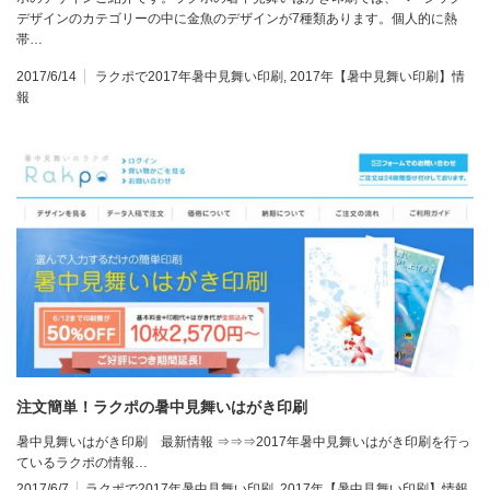
デザインのカテゴリーの中に金魚のデザインが7種類あります。個人的に熱
帯…
2017/6/14
ラクポで2017年暑中見舞い印刷
,
2017年【暑中見舞い印刷】情
報
注文簡単！ラクポの暑中見舞いはがき印刷
暑中見舞いはがき印刷 最新情報 ⇒⇒⇒2017年暑中見舞いはがき印刷を行っ
ているラクポの情報…
2017/6/7
ラクポで2017年暑中見舞い印刷
,
2017年【暑中見舞い印刷】情報