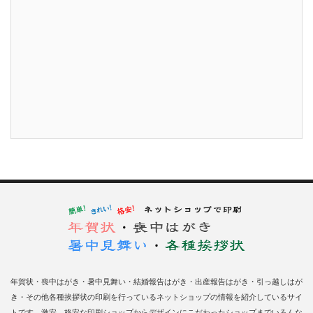
年賀状・喪中はがき・暑中見舞い・結婚報告はがき・出産報告はがき・引っ越しはが
き・その他各種挨拶状の印刷を行っているネットショップの情報を紹介しているサイ
トです。激安、格安な印刷ショップからデザインにこだわったショップまでいろんな