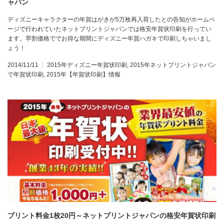
ャパン
ディズニーキャラクターの年賀はがきが5万枚再入荷したとの告知がホームペ
ージで行われていたネットプリントジャパンでは格安年賀状印刷を行ってい
ます。早割価格ででお得な期間にディズニー年賀ハガキで印刷しちゃいまし
ょう！
2014/11/11
2015年ディズニー年賀状印刷
,
2015年ネットプリントジャパン
で年賀状印刷
,
2015年【年賀状印刷】情報
プリント料金1枚20円～ネットプリントジャパンの格安年賀状印刷