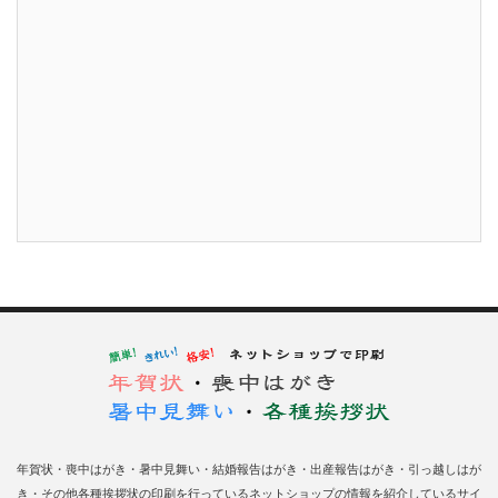
年賀状・喪中はがき・暑中見舞い・結婚報告はがき・出産報告はがき・引っ越しはが
き・その他各種挨拶状の印刷を行っているネットショップの情報を紹介しているサイ