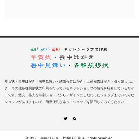
年賀状・喪中はがき・暑中見舞い・結婚報告はがき・出産報告はがき・引っ越しはが
き・その他各種挨拶状の印刷を行っているネットショップの情報を紹介しているサイ
トです。激安、格安な印刷ショップからデザインにこだわったショップまでいろんな
ショップがありますので、簡単便利なネットショップを活用してみてください！
RSS
Twitter
年賀状、喪中はがき、挨拶状印刷
All rights reserved.