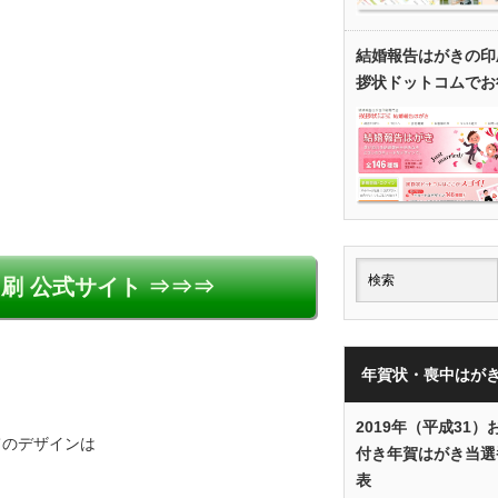
結婚報告はがきの印
拶状ドットコムでお
刷 公式サイト ⇒⇒⇒
年賀状・喪中はが
2019年（平成31）
てのデザインは
付き年賀はがき当選
．
表