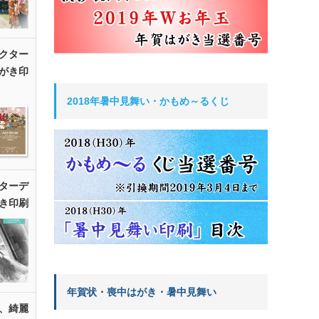
クター
がき印
2018年暑中見舞い・かもめ～るくじ
ターデ
き印刷
年賀状・喪中はがき・暑中見舞い
、綺麗