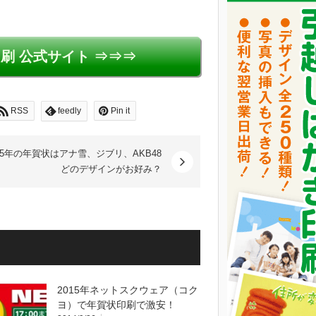
。
刷 公式サイト ⇒⇒⇒
RSS
feedly
Pin it
15年の年賀状はアナ雪、ジブリ、AKB48
どのデザインがお好み？
2015年ネットスクウェア（コク
ヨ）で年賀状印刷で激安！