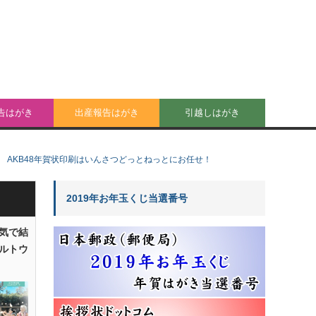
告はがき
出産報告はがき
引越しはがき
AKB48年賀状印刷はいんさつどっとねっとにお任せ！
2019年お年玉くじ当選番号
気で結
ルトウ