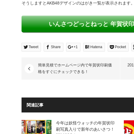
そうしますとAKB48デザインのはがき一覧が表示されます
いんさつどっとねっと 年賀状印
Tweet
Share
+1
Hatena
Pocket
簡単見積でホームページ内で年賀状印刷価
20
格をすぐにチェックできる！
関連記事
今年は妖怪ウォッチの年賀状印
刷写真入りで新年のあいさつ！