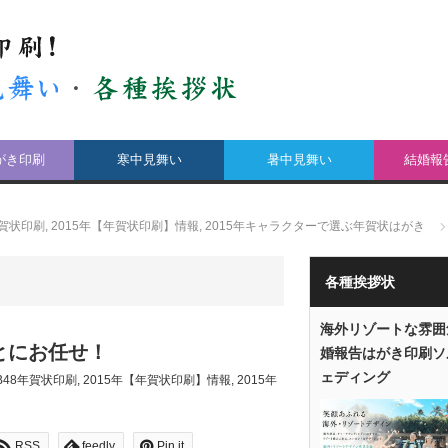
がき印刷
寒中見舞い
暑中見舞い
結婚報
年賀状印刷
,
2015年【年賀状印刷】情報
,
2015年キャラクターで選ぶ年賀状はがき
各種挨拶状
海外リゾートな雰囲
とにお任せ！
婚報告はがき印刷ソ
ェディング
KB48年賀状印刷
,
2015年【年賀状印刷】情報
,
2015年
RSS
feedly
Pin it