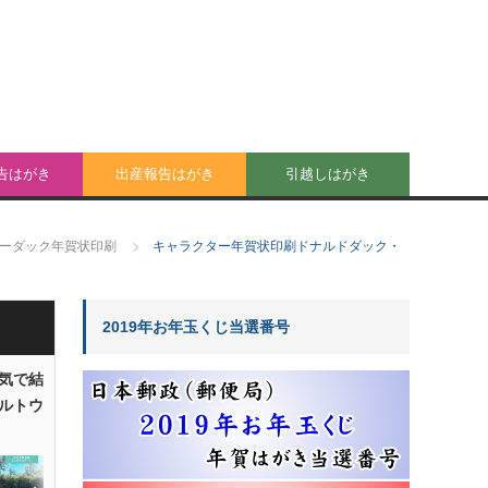
告はがき
出産報告はがき
引越しはがき
ジーダック年賀状印刷
キャラクター年賀状印刷ドナルドダック・
2019年お年玉くじ当選番号
気で結
ルトウ