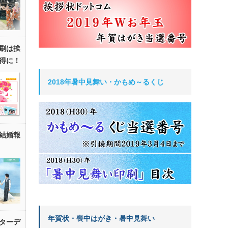
刷は挨
得に！
2018年暑中見舞い・かもめ～るくじ
結婚報
年賀状・喪中はがき・暑中見舞い
ターデ