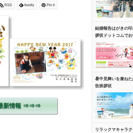
RSS
feedly
Pin it
結婚報告はがきの印
拶状ドットコムでお
暑中見舞いを兼ねた
告挨拶状
最新情報 ⇒⇒⇒
リラックマキャラク