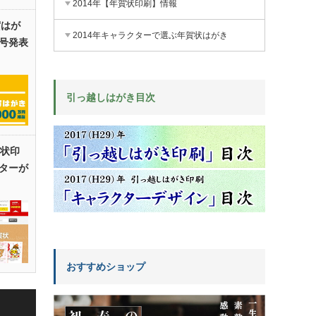
2014年【年賀状印刷】情報
賀はが
2014年キャラクターで選ぶ年賀状はがき
号発表
引っ越しはがき目次
賀状印
ターが
おすすめショップ