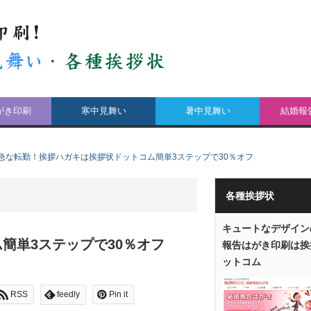
がき印刷
寒中見舞い
暑中見舞い
結婚報
急な転勤！挨拶ハガキは挨拶状ドットコム簡単3ステップで30％オフ
各種挨拶状
キュートなデザイン
簡単3ステップで30％オフ
報告はがき印刷は挨
ットコム
RSS
feedly
Pin it