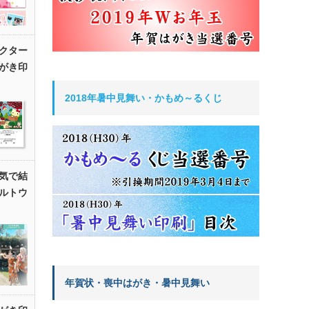
クター
がき印
2018年暑中見舞い・かもめ～るくじ
気で結
ルトウ
年賀状・喪中はがき・暑中見舞い