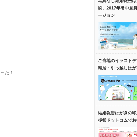
写真なし結婚報告は
刷、2017年暑中見
ージョン
ご当地のイラストデ
転居・引っ越しはが
まった！
。
、
結婚報告はがきの印
拶状ドットコムでお