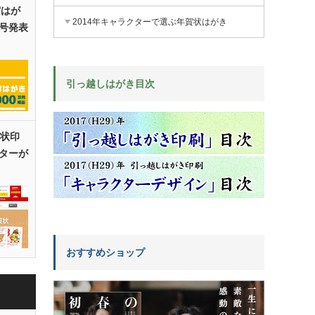
賀はが
2014年キャラクターで選ぶ年賀状はがき
号発表
引っ越しはがき目次
賀状印
ターが
おすすめショップ