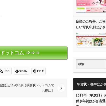
^
結婚のご報告、ご挨
しい写真印刷はがき
ドットコム ⇒⇒⇒
RSS
feedly
Pin it
年賀状・喪中はが
報告はがきの印刷は挨拶状ドットコムで
お得に！
2019年（平成31）
付き年賀はがき当選