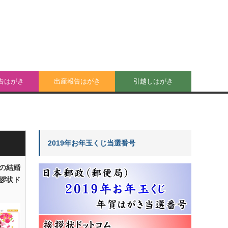
告はがき
出産報告はがき
引越しはがき
2019年お年玉くじ当選番号
の結婚
拶状ド