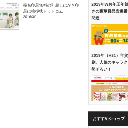
2019年Wお年玉年
宛名印刷無料の引越しはがき印
刷は挨拶状ドットコム
きの豪華賞品当選番
2016/3/1
間近
2019年（H31）年
刷、人気のキャラク
勢ぞろい！
おすすめショップ