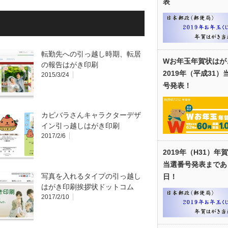
表
転勤先への引っ越し時期、転居
Wお年玉年賀状はが
の報告はがき印刷
2019年（平成31）
2015/3/24
号発表！
カピバラさんキャラクターデザ
イン引っ越しはがき印刷
2017/2/6
2019年（H31）年
当選番号発表まであ
写真を入れるタイプの引っ越し
日！
はがき印刷挨拶状ドットコム
2017/2/10