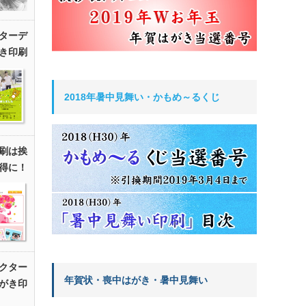
ターデ
き印刷
2018年暑中見舞い・かもめ～るくじ
刷は挨
得に！
クター
年賀状・喪中はがき・暑中見舞い
がき印