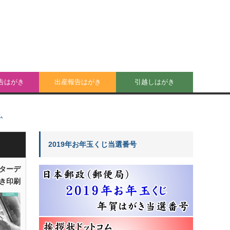
告はがき
出産報告はがき
引越しはがき
ム
2019年お年玉くじ当選番号
ターデ
き印刷