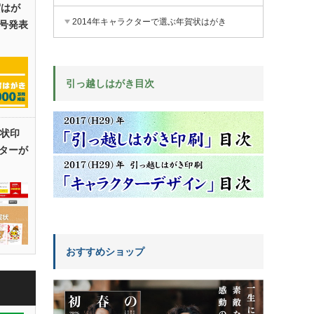
賀はが
2014年キャラクターで選ぶ年賀状はがき
号発表
引っ越しはがき目次
賀状印
ターが
おすすめショップ