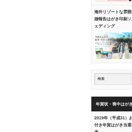
海外リゾートな雰囲
婚報告はがき印刷ソ
ェディング
年賀状・喪中はが
2019年（平成31）
付き年賀はがき当選
表